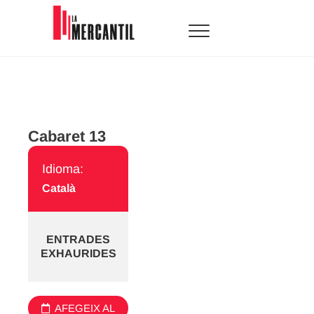
Skip
to
content
La Mercantil
SALA D'ARTS ESCÈNIQUES
Cabaret 13
Idioma:
Català
ENTRADES
EXHAURIDES
AFEGEIX AL