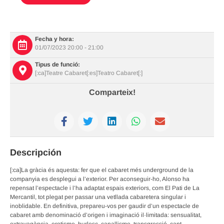
CALENDARI
Fecha y hora:
01/07/2023 20:00 - 21:00
Tipus de funció:
[:ca]Teatre Cabaret[:es]Teatro Cabaret[:]
Comparteix!
Descripción
[:ca]La gràcia és aquesta: fer que el cabaret més underground de la
companyia es desplegui a l’exterior. Per aconseguir-ho, Alonso ha
repensat l’espectacle i l’ha adaptat espais exteriors, com El Pati de La
Mercantil, tot plegat per passar una vetllada cabaretera singular i
inoblidable. En definitiva, prepareu-vos per gaudir d’un espectacle de
cabaret amb denominació d’origen i imaginació il·limitada: sensualitat,