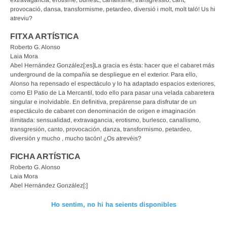
extravagància, erotisme, burlesc, canallisme, transgressió, cant,
provocació, dansa, transformisme, petardeo, diversió i molt, molt taló! Us hi
atreviu?
FITXA ARTÍSTICA
Roberto G. Alonso
Laia Mora
Abel Hernández González[:es]La gracia es ésta: hacer que el cabaret más
underground de la compañía se despliegue en el exterior. Para ello,
Alonso ha repensado el espectáculo y lo ha adaptado espacios exteriores,
como El Patio de La Mercantil, todo ello para pasar una velada cabaretera
singular e inolvidable. En definitiva, prepárense para disfrutar de un
espectáculo de cabaret con denominación de origen e imaginación
ilimitada: sensualidad, extravagancia, erotismo, burlesco, canallismo,
transgresión, canto, provocación, danza, transformismo, petardeo,
diversión y mucho , mucho tacón! ¿Os atrevéis?
FICHA ARTÍSTICA
Roberto G. Alonso
Laia Mora
Abel Hernández González[:]
Ho sentim, no hi ha seients disponibles