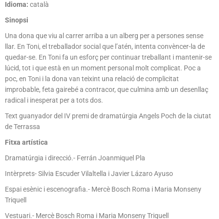
Idioma:
català
Sinopsi
Una dona que viu al carrer arriba a un alberg per a persones sense
llar. En Toni, el treballador social que l’atén, intenta convèncer-la de
quedar-se. En Toni fa un esforç per continuar treballant i mantenir-se
lúcid, tot i que està en un moment personal molt complicat. Poc a
poc, en Toni i la dona van teixint una relació de complicitat
improbable, feta gairebé a contracor, que culmina amb un desenllaç
radical i inesperat per a tots dos.
Text guanyador del IV premi de dramatúrgia Angels Poch de la ciutat
de Terrassa
Fitxa artística
Dramatúrgia i direcció.- Ferrán Joanmiquel Pla
Intèrprets- Silvia Escuder Vilaltella i Javier Lázaro Ayuso
Espai esènic i escenografia.- Mercè Bosch Roma i Maria Monseny
Triquell
Vestuari.- Mercè Bosch Roma i Maria Monseny Triquell