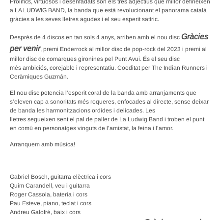
Prolífics, virtuosos i desenfadats són els tres adjectius que millor defineixen
a LA LUDWIG BAND, la banda que està revolucionant el panorama català
gràcies a les seves lletres agudes i el seu esperit satíric.
Gràcies
Després de 4 discos en tan sols 4 anys, arriben amb el nou disc
per venir
, premi Enderrock al millor disc de pop-rock del 2023 i premi al
millor disc de comarques gironines pel Punt Avui. És el seu disc
més ambiciós, corejable i representatiu. Coeditat per The Indian Runners i
Ceràmiques Guzmán.
El nou disc potencia l’esperit coral de la banda amb arranjaments que
s’eleven cap a sonoritats més roqueres, enfocades al directe, sense deixar
de banda les harmonitzacions ordides i delicades. Les
lletres segueixen sent el pal de paller de La Ludwig Band i troben el punt
en comú en personatges vinguts de l’amistat, la feina i l’amor.
Arranquem amb música!
Gabriel Bosch, guitarra elèctrica i cors
Quim Carandell, veu i guitarra
Roger Cassola, bateria i cors
Pau Esteve, piano, teclat i cors
Andreu Galofré, baix i cors