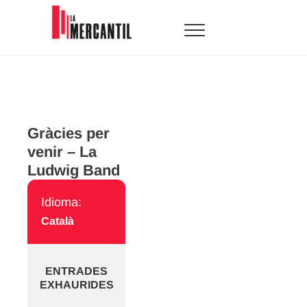
Skip
to
content
La Mercantil
SALA D'ARTS ESCÈNIQUES
Gràcies per
venir – La
Ludwig Band
Idioma:
Català
ENTRADES
EXHAURIDES