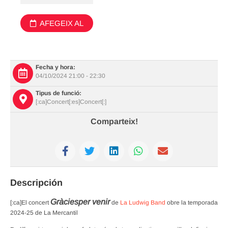
AFEGEIX AL
CALENDARI
Fecha y hora:
04/10/2024 21:00 - 22:30
Tipus de funció:
[:ca]Concert[:es]Concert[:]
Comparteix!
Descripción
Gràcies
per venir
[:ca]El concert
de
La Ludwig Band
obre la temporada
2024-25 de La Mercantil