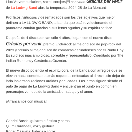
Gràcias per venir
Lluc Valverde, clarinet, saxo i cors[:es]El
concierto
de
La Ludwig Band
abre la temporada 2024-25 de La Mercantil
Prolíficos, virtuosos y desenfadados son los tres adjetivos que mejor
definen a LA LUDWIG BAND, la banda que está revolucionando el
panorama catalán gracias a sus letras agudas y su espíritu satírico.
Después de 4 discos en tan sólo 4 años, llegan con el nuevo disco
Gràcias per venir
, premio Enderrock al mejor disco de pop-rock del
2023 y premio al mejor disco de comarcas gerundenses por el Punto Hoy.
Es su disco más ambicioso, coreable y representativo. Coeditado por The
Indian Runners y Cerámicas Guzmán.
El nuevo disco potencia el espíritu coral de la banda con arreglos que se
elevan hacia sonoridades más roqueras, enfocadas al directo, sin dejar de
lado las armonizaciones urdidas y delicadas. Las letras siguen siendo el
palo de pajar de La Ludwig Band y encuentran el punto en común en
personajes venidos de la amistad, el trabajo y el amor.
¡Arrancamos con música!
Gabriel Bosch, guitarra eléctrica y coros
Quim Carandell, voz y guitarra
Roger Cazuela, batería y coros