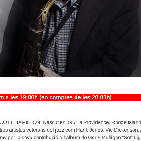
 les 19:00h (en comptes de les 20:00h)
or SCOTT HAMILTON. Nascut en 1954 a Providence, Rhode Island,
ltres artistes veterans del jazz com Hank Jones, Vic Dickenson, 
mmy per la seva contribució a l’àlbum de Gerry Mulligan “Soft Li