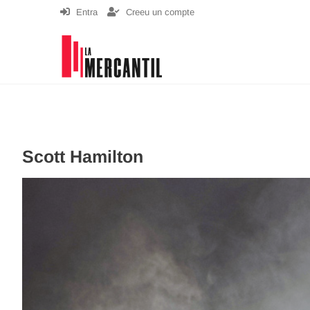
Skip
Entra
Creeu un compte
to
content
La Mercantil
SALA D'ARTS ESCÈNIQUES
Scott Hamilton