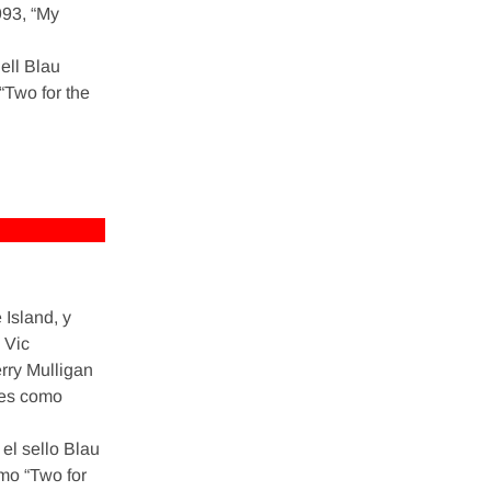
993, “My
gell Blau
“Two for the
Island, y
 Vic
rry Mulligan
mes como
 el sello Blau
mo “Two for