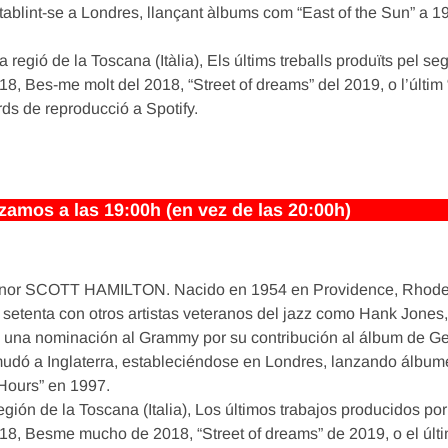
tablint-se a Londres, llançant àlbums com “East of the Sun” a 1
 regió de la Toscana (Itàlia), Els últims treballs produïts pel se
 Bes-me molt del 2018, “Street of dreams” del 2019, o l’últim 
rds de reproducció a Spotify.
os a las 19:00h (en vez de las 20:00h)
ta tenor SCOTT HAMILTON. Nacido en 1954 en Providence, Rhode 
setenta con otros artistas veteranos del jazz como Hank Jones,
vo una nominación al Grammy por su contribución al álbum de Ge
 mudó a Inglaterra, estableciéndose en Londres, lanzando álbu
 Hours” en 1997.
gión de la Toscana (Italia), Los últimos trabajos producidos por
8, Besme mucho de 2018, “Street of dreams” de 2019, o el últi