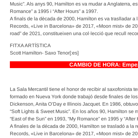
Music”. Als anys 90, Hamilton es va mudar a Anglaterra, es
Romance” a 1995 i “After Hours” a 1997.
A finals de la dècada de 2000, Hamilton es va traslladar a la
Records, «Live in Barcelona» de 2017, «Moon mist» de 2018,
road” de 2021, constitueixen una col·lecció que recull reco
FITXA ARTÍSTICA
Scott Hamilton- Saxo Tenor[:es]
CAMBIO DE HORA: Empezam
La Sala Mercantil tiene el honor de recibir al saxofonis
formado en Nueva York donde trabajó desde finales de los 
Dickenson, Anita O’Day e Illinois Jacquet. En 1986, obtu
“Soft Lights & Sweet Music”. En los años 90, Hamilton se
“East of the Sun” en 1993, “My Romance” en 1995 y “After
A finales de la década de 2000, Hamilton se trasladó a la re
Records, «Live in Barcelona» de 2017, «Moon mist» de 201