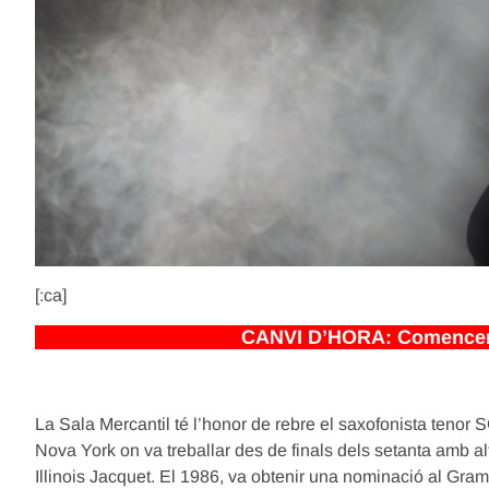
[:ca]
CANVI D’HORA: Comencem a
La Sala Mercantil té l’honor de rebre el saxofonista ten
Nova York on va treballar des de finals dels setanta amb a
Illinois Jacquet. El 1986, va obtenir una nominació al Gra