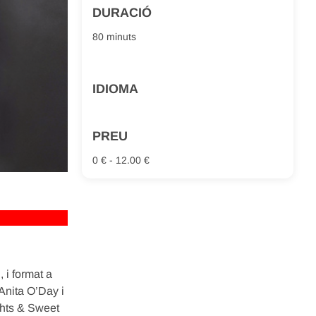
DURACIÓ
80 minuts
IDIOMA
PREU
0 € - 12.00 €
 i format a
Anita O’Day i
ghts & Sweet