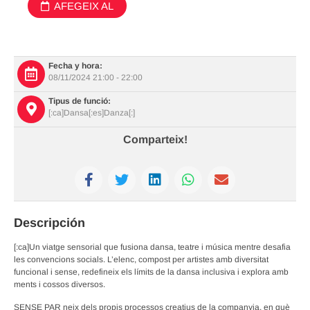
AFEGEIX AL
CALENDARI
Fecha y hora:
08/11/2024 21:00 - 22:00
Tipus de funció:
[:ca]Dansa[:es]Danza[:]
Comparteix!
Descripción
[:ca]Un viatge sensorial que fusiona dansa, teatre i música mentre desafia
les convencions socials. L’elenc, compost per artistes amb diversitat
funcional i sense, redefineix els límits de la dansa inclusiva i explora amb
ments i cossos diversos.
SENSE PAR neix dels propis processos creatius de la companyia, en què