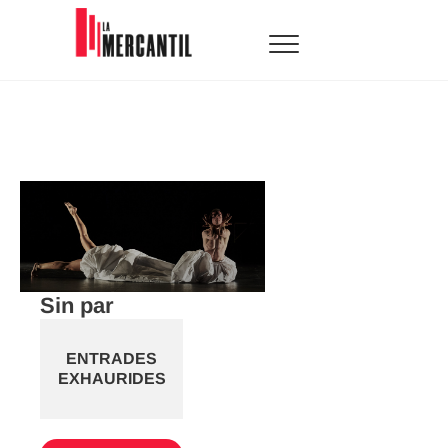
Skip
to
content
La Mercantil
SALA D'ARTS ESCÈNIQUES
Sin par
ENTRADES
EXHAURIDES