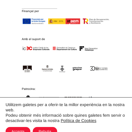
Finançat per
Amb el suport de
Patrocina:
Utilitzem galetes per a oferir-te la millor experiència en la nostra
web.
Podeu obtenir més informació sobre quines galetes fem servir o
Col·labora:
desactivar-les visita la nostra
Política de Cookies
Accepta
Rebutja