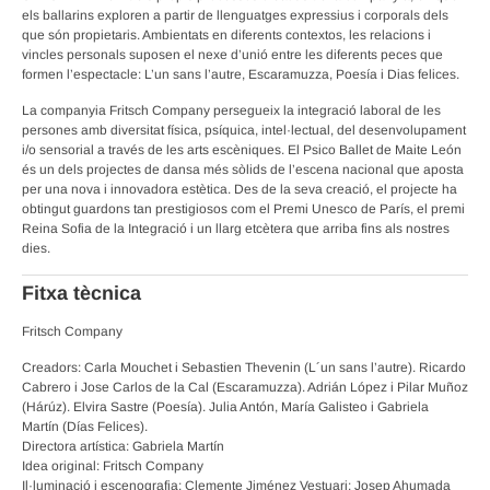
els ballarins exploren a partir de llenguatges expressius i corporals dels
que són propietaris. Ambientats en diferents contextos, les relacions i
vincles personals suposen el nexe d’unió entre les diferents peces que
formen l’espectacle: L’un sans l’autre, Escaramuzza, Poesía i Dias felices.
La companyia Fritsch Company persegueix la integració laboral de les
persones amb diversitat física, psíquica, intel·lectual, del desenvolupament
i/o sensorial a través de les arts escèniques. El Psico Ballet de Maite León
és un dels projectes de dansa més sòlids de l’escena nacional que aposta
per una nova i innovadora estètica. Des de la seva creació, el projecte ha
obtingut guardons tan prestigiosos com el Premi Unesco de París, el premi
Reina Sofia de la Integració i un llarg etcètera que arriba fins als nostres
dies.
Fitxa tècnica
Fritsch Company
Creadors: Carla Mouchet i Sebastien Thevenin (L´un sans l’autre). Ricardo
Cabrero i Jose Carlos de la Cal (Escaramuzza). Adrián López i Pilar Muñoz
(Hárúz). Elvira Sastre (Poesía). Julia Antón, María Galisteo i Gabriela
Martín (Días Felices).
Directora artística: Gabriela Martín
Idea original: Fritsch Company
Il·luminació i escenografia: Clemente Jiménez Vestuari: Josep Ahumada