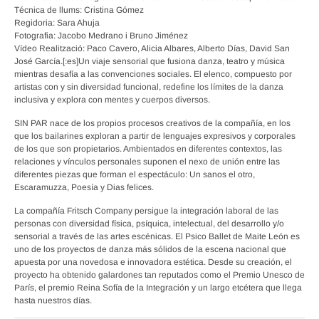
Técnica de llums: Cristina Gómez
Regidoria: Sara Ahuja
Fotografia: Jacobo Medrano i Bruno Jiménez
Vídeo Realització: Paco Cavero, Alicia Albares, Alberto Días, David San
José García.[:es]Un viaje sensorial que fusiona danza, teatro y música
mientras desafía a las convenciones sociales. El elenco, compuesto por
artistas con y sin diversidad funcional, redefine los límites de la danza
inclusiva y explora con mentes y cuerpos diversos.
SIN PAR nace de los propios procesos creativos de la compañía, en los
que los bailarines exploran a partir de lenguajes expresivos y corporales
de los que son propietarios. Ambientados en diferentes contextos, las
relaciones y vínculos personales suponen el nexo de unión entre las
diferentes piezas que forman el espectáculo: Un sanos el otro,
Escaramuzza, Poesía y Dias felices.
La compañía Fritsch Company persigue la integración laboral de las
personas con diversidad física, psíquica, intelectual, del desarrollo y/o
sensorial a través de las artes escénicas. El Psico Ballet de Maite León es
uno de los proyectos de danza más sólidos de la escena nacional que
apuesta por una novedosa e innovadora estética. Desde su creación, el
proyecto ha obtenido galardones tan reputados como el Premio Unesco de
París, el premio Reina Sofía de la Integración y un largo etcétera que llega
hasta nuestros días.