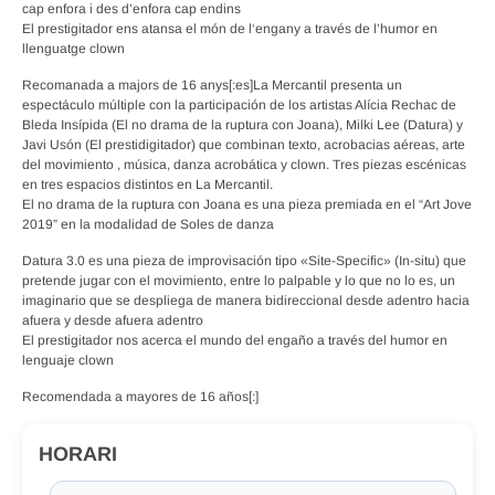
cap enfora i des d’enfora cap endins
El prestigitador ens atansa el món de l‘engany a través de l’humor en
llenguatge clown
Recomanada a majors de 16 anys[:es]La Mercantil presenta un
espectáculo múltiple con la participación de los artistas Alícia Rechac de
Bleda Insípida (El no drama de la ruptura con Joana), Milki Lee (Datura) y
Javi Usón (El prestidigitador) que combinan texto, acrobacias aéreas, arte
del movimiento , música, danza acrobática y clown. Tres piezas escénicas
en tres espacios distintos en La Mercantil.
El no drama de la ruptura con Joana es una pieza premiada en el “Art Jove
2019” en la modalidad de Soles de danza
Datura 3.0 es una pieza de improvisación tipo «Site-Specific» (In-situ) que
pretende jugar con el movimiento, entre lo palpable y lo que no lo es, un
imaginario que se despliega de manera bidireccional desde adentro hacia
afuera y desde afuera adentro
El prestigitador nos acerca el mundo del engaño a través del humor en
lenguaje clown
Recomendada a mayores de 16 años[:]
HORARI