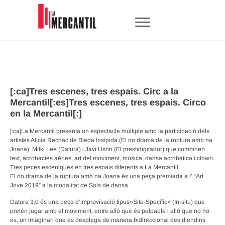
Skip
to
content
La Mercantil
SALA D'ARTS ESCÈNIQUES
[:ca]Tres escenes, tres espais. Circ a la
Mercantil[:es]Tres escenes, tres espais. Circo
en la Mercantil[:]
[:ca]La Mercantil presenta un espectacle múltiple amb la participació dels
artistes Alícia Rechac de Bleda Insípida (El no drama de la ruptura amb na
Joana), Milki Lee (Datura) i Javi Usón (El prestidigitador) que combinen
text, acrobàcies aèries, art del moviment, música, dansa acrobàtica i clown.
Tres peces escèniques en tres espais diferents a La Mercantil.
El no drama de la ruptura amb na Joana és una peça premiada a l’ “Art
Jove 2019” a la modalitat de Sols de dansa
Datura 3.0 és una peça d’improvisació tipus»Site-Specific» (In-situ) que
pretén jugar amb el moviment, entre allò que és palpable i allò que no ho
és, un imaginari que es desplega de manera bidireccional des d’endins