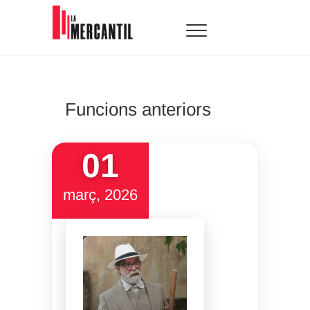
Skip
to
content
La Mercantil
SALA D'ARTS ESCÈNIQUES
Funcions anteriors
01
març, 2026